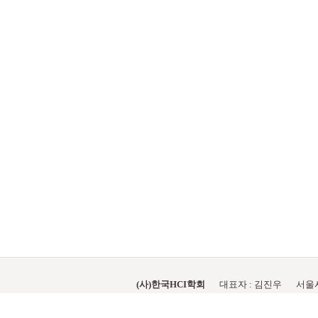
(사)한국HCI학회
대표자 : 김진우
서울시
hci@hcikorea.org
© HCIKOREA 2014