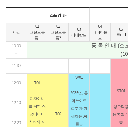
소노캄 3F
01
02
04
03
05
시간
그랜드볼
그랜드볼
다이아몬
에메랄드
루비 l
룸1
룸2
드
등 록 안 내 (소노
10:00
(10:00
~
11:30
W01
12:00
T01
ST01
2035년, 휴
디자이너
머노이드
12:10
를 위한 정
상호작용
로봇과 함
성데이터
T02
융복합 기
께하는 AI
처리와 시
술
12:20
돌봄
각화-LLM
AI 에이전