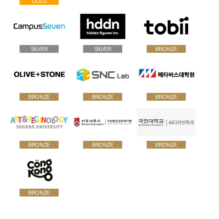
11:20
GOLD
W04
12:00
SDV 시대,
Aging with
지성원 현
11:30
16:20
콘텐츠
T04
목적기반
& into
Poster 02 세션
연구본부
12:10
차량(PBV)
Disability
(12:00 ~ 
SILVER
SILVER
BRONZE
11:40
C03
비전/성과
AI는 UX를
11:00
을 위한 인
를 위한 스
16:30
12:20
개요
어떻게 바
포테인먼
마트재활
11:50
디지털헬
(AI 기반
꿀까?
트 UX/UI
보조기술
LUNCH
12:30
스케어를
상호작용
16:40
개발 사례
BRONZE
BRONZE
BRONZE
12:00
위한 40Hz
의 미래:
김진수
12:
– Kia PV5
김종배
12:40
12:00~13
사운드스
디지털 휴
(UX Korea
(연세대),
LUN
12:10
16:50
케이프 디
먼과 공간
Association)
김은빈
김정현
12:50
자인 :
지능이 만
식사 쿠폰 사용 식당:쉐누레스토랑, 베이커리
12:
BRONZE
BRONZE
BRONZE
(현대자동
(보라매병
13:00
EEG 지표
드는 새로
별닭갈비, 백채김치찌개, 
차)
원),
17:00
13:00
분석
운 HCI)
(비발디 사정으로 쉐누레스토랑은 27일(화) 12~
장완호
용 가능
T03
(전주대),
13:10
학술대회 등록에 관한 자세한 안내는 아래의 등록신청 바로가기 버튼을
남궁기찬
정일권
BRONZE
17:10
그 외의 식당은 오후 15시 결제분까지 이용 
문광태
통해 확인하실 수 있습니다.
(국민대)
(ETRI),
니다
생성형 AI
13:20
(부천대),
신희숙