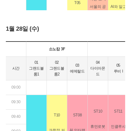
T05
이경민
Featured
서울의 공
AI와 알고
이지성,
13:40
(민들레의
Session
사용자 맥
공디자인
리즘을 이
이지혜,
ST05
09:40
Featured
디지털 갑
료복지사
(로봇)
락이해 AI
용한 정성
정의철
Session
질: 불편한
회적협동
13:50
1월 28일 (수)
키오스크
김주연
조사 스케
(서울대)
로봇/ 정보
(AI)
소프트웨
조합)
손명희
구현을 위
(서울시)
일업과 시
가전
어, 피할
김영문
(삼성서울
한 음성 및
각화: 어피
C05
신청링크
14:00
김선태
수 없는 사
소노캄 3F
(동천의집)
09:50
병원)
영상인식
니티 다이
박재현
(N.Light)
용자
한상현
장민수
UI 사례 연
어그램, 퍼
기업과 대
01
02
04
김진영
오한별
14:10
(강북경찰
03
05
(ETRI)
구
10:00
소나 자동
C04
학의 UX
시간
그랜드볼
그랜드볼
다이아몬
김진영
(한랩)
에메랄드
이동석
루비 l
서)
박종건
룸1
룸2
드
화
라이팅 역
박병현
전병국
(레인메이
(써큘러스)
김지훈
14:20
휴머노이
량을 향상
10:10
진효림
(퍼듀대)
커DNC)
09:00
이상호
(엘토브)
한상택
드 로봇 디
시키기 위
전단비
1. 안내사
(만드로)
임장빈
(pxd)
자인
한 교육 사
14:30
09:30
이트
10:20
엄윤설
(웨어로보)
례 소개
ST10
ST11
(에이로봇)
김진영
T10
ST08
09:40
2. 신청링
14:40
10:30
(로브로스)
이춘희
크
휴먼로봇
인클루시
(UX
과학적 커
AI 인터랙