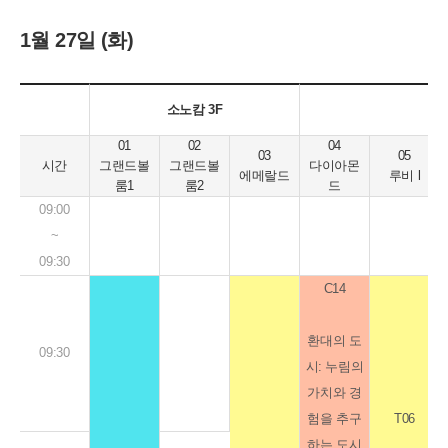
과 파이선
트 팀원들
박에녹
송원경
12:30
1월 27일 (화)
을 활용하
과 함께하
고범수
(국립재활
여
는 AI시대
장유승
원)
W02
의 UXUI
노태형
12:40
임명준
소노캄 3F
연명흠,
디자인
김병주
(국립재활
움직임 이
이은솔,
손비진
01
02
04
원)
03
05
후의 감정:
12:50
시간
그랜드볼
그랜드볼
다이아몬
김민주,
유훈식
이재영
백정은
에메랄드
루비 l
룸1
룸2
드
기계적 움
박채린
(SMIT)
김명진
(국립재활
09:00
직임과 정
(국민대
고민삼
원)
13:00
~
서의 생성
테크노디
나정조
09:30
자인대학
(덕성여대)
C14
강우석,
13:10
원)
임수경
신교명,
(보아스)
환대의 도
박가람,
09:30
13:20
신동일
시: 누림의
유송이,
(보아스)
가치와 경
이윤경,
임기웅
13:30
험을 추구
T06
이인주,
(리하원)
C01
하는 도시
이정원,