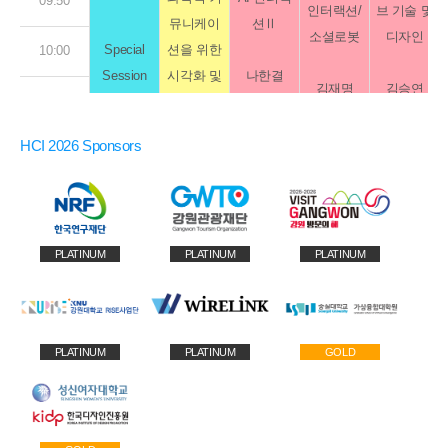
09:50
인터랙션/
브 기술 및
Writing
14:50
뮤니케이
션Ⅱ
10:40
소셜로봇
디자인
Lab)
Special
션을 위한
10:00
15:00
Session
시각화 및
나한결
Keynote 1 (소노
10:50
김재명
김승연
10:10
(삼성전자)
도표 작성
전재정
우종윤
유다나
15:10
법
전우림
11:00
"생성형AI를 통한 검색서비스의 진화 (Evo
박규동
김소윤
Keynote 2 (소노
HCI 2026 Sponsors
10:20
윤우진
이서영
신승혁
김은채
15:20
through gene
전현
송지영
11:10
고은결
Hyojung
10:30
"기술의 언어에서 경험의 언어로
(서울대)
김서영
15:30
이지윤
Jung
김상범_네이버 검
11:10
AI 에
10:40
PLATINUM
PLATINUM
PLATINUM
15:40
11:20
15:00 ~
홍성준 뱅크샐러드 Chief
10:50
15:50
11:30
11:00
11:00 ~
PLATINUM
PLATINUM
GOLD
Poster 01 세
16:00
Keynote 3 (
11:40
(16:00 ~
11:10
11:50
16:10
"AI 시대 기획의 힘:The Power of H
C02
W05