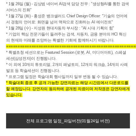
* 1월 26일 (월) - 김상범 네이버 AI검색 담당 전무 : "생성형AI를 통한 검색
서비스의 진화"
* 1월 27일 (화) - 홍성준 뱅크샐러드 Chief Design Officer: "기술의 언어에
서 경험의 언어로: 화면을 넘어 맥락으로 진화하는 AI 에이전트"
* 1월 28일 (수) - 지성원 현대자동차 부사장 : "AI 시대 기획의 힘"
* 기업의 핵심 전문가들이 들려주는 검색, 자동차, 금융 분야의 HCI 혁신
의 현재와 미래를 조망하는 특별한 기회에 함께하시기 바랍니다.
========================================================
* 특별초청 세션으로는 Featured Session (로봇, AI, 미디어아트), 스페셜
세션(삼성전자)이 진행됩니다.
* 이 외에 10개의 튜토리얼, 2개의 패널토의, 12개의 워크숍, 14개의 사례
발표 등 학술세션이 진행됩니다.
* 프로그램 일정은 학술대회 행사일까지 일부 변동 될 수 있습니다.
* 학술대회 종료 후 공개 가능한 강연자료는 해당 시간표에서 다운로드를
할 예정입니다. 강연자의 동의하에 공개된 자료이며 저작권은 강연자에게
있습니다.
전체 프로그램 일정_파일버전(01월24일 버전)